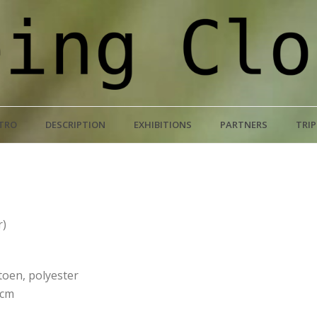
TRO
DESCRIPTION
EXHIBITIONS
PARTNERS
TRI
r)
toen, polyester
 cm