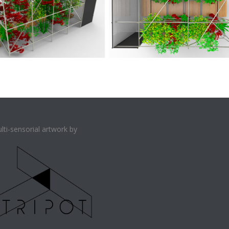
lti-sensorial artwork by