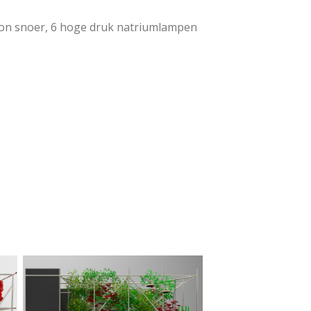
on snoer, 6 h
oge druk natriumlampen